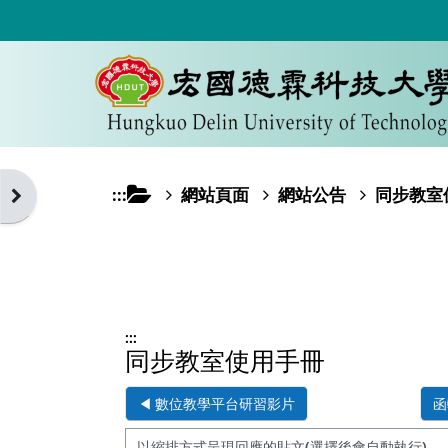
跳至主內容
:::
網站頁面
網站公告
同步教室
開啟區塊抽屜
:::
同步教室使用手冊
◀︎ 數位教學平台研習影片
函
顯示模式