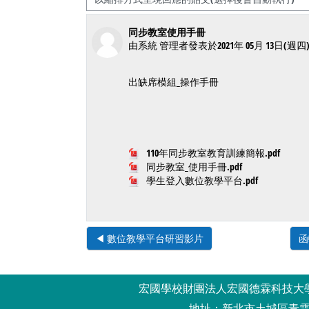
Number of replies: 0
同步教室使用手冊
由
系統 管理者
發表於
2021年 05月 13日(週四) 
出缺席模組_操作手冊
110年同步教室教育訓練簡報.pdf
同步教室_使用手冊.pdf
學生登入數位教學平台.pdf
◀︎ 數位教學平台研習影片
函
宏國學校財團法人宏國德霖科技大學 HungKuo De
地址：新北市土城區青雲路38